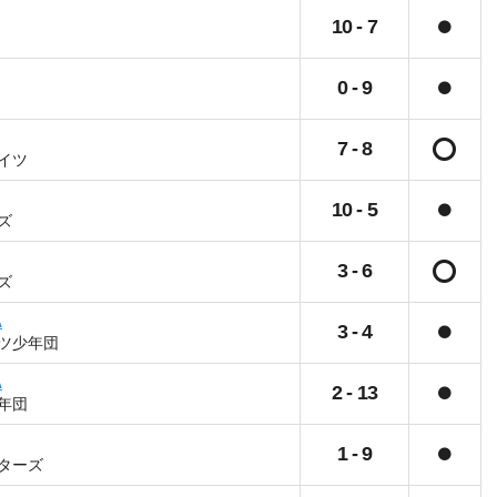
10
-
7
0
-
9
7
-
8
イツ
10
-
5
ズ
3
-
6
ズ
A
3
-
4
ツ少年団
A
2
-
13
年団
1
-
9
ターズ