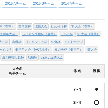
2015 Aチーム
2015 Bチーム
2014 Aチーム
杯（春季）
空港旗杯
北総大会
ゆめ牧場杯
NT大会（春季）
低学年大会）
ライオンズ旗杯（夏季）
日ハム杯
NT大会（秋季）
大谷杯
水郷杯
リトルシニア杯
佐倉杯
さんむカップ
ーイズ杯
低学年大会（IACT旗杯）
杉の子杯（低学年）
NT大会
酒々井町町長杯
飛翔杯
我孫子近隣大会
大会名
得 点
勝 敗
相手チーム
7
-
4
3
-
4