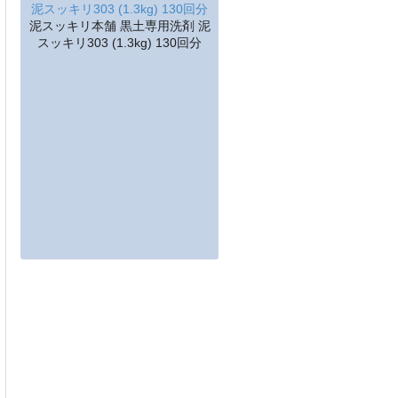
泥スッキリ本舗 黒土専用洗剤 泥
スッキリ303 (1.3kg) 130回分