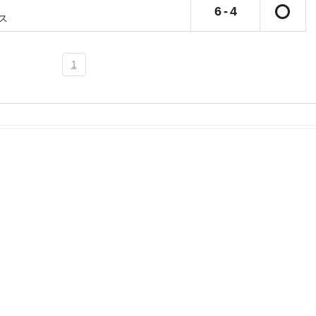
6
-
4
ス
1