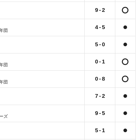
9
-
2
4
-
5
年団
5
-
0
0
-
1
年団
0
-
8
年団
7
-
2
9
-
5
ーズ
5
-
1